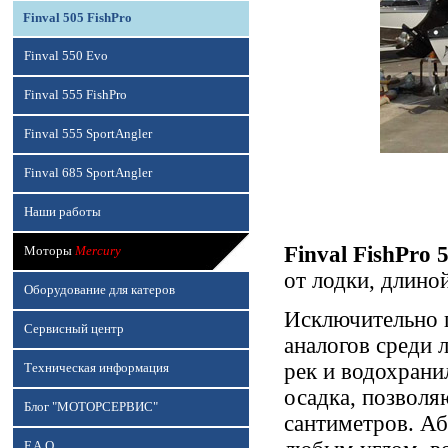
Finval 505 FishPro
Finval 550 Evo
Finval 555 FishPro
Finval 555 SportAngler
Finval 685 SportAngler
Наши работы
Finval FishPro 
Моторы
Mercury
от лодки, длино
Оборудование для катеров
Исключительно 
Сервисный центр
аналогов среди 
рек и водохран
Техническая информация
осадка, позволя
Блог "МОТОРСЕРВИС"
сантиметров. А
F.A.Q.