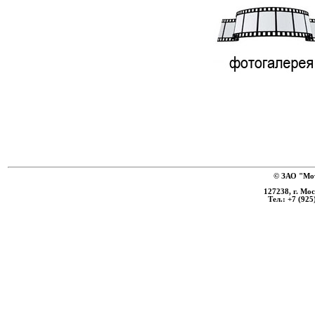
© ЗАО "Мот
127238, г. Мо
Тел.: +7 (925