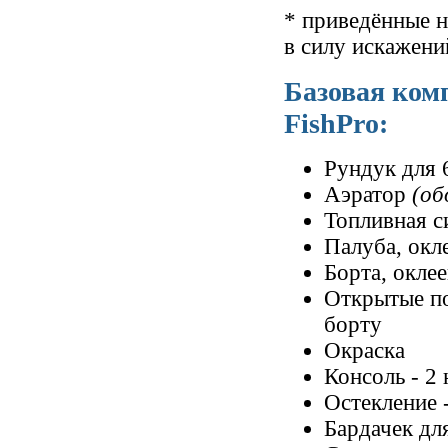
* приведённые н
в силу искажени
Базовая ком
FishPro:
Рундук для 
Аэратор
(об
Топливная с
Палуба, окл
Борта, окле
Открытые по
борту
Окраска
Консоль - 2 
Остекление
Бардачек дл