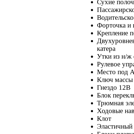
Сухие полоч
Пассажирско
Водительско
Форточка и 
Крепление п
Двухуровнев
катера
Утки из н/ж 
Рулевое упра
Место под 
Ключ массы
Гнездо 12В
Блок перекл
Трюмная эле
Ходовые нав
Клот
Эластичный