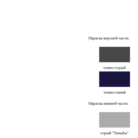
Окраска верхней части:
темно-серый
темно-синий
Окраска нижней части:
серый "Yamaha"