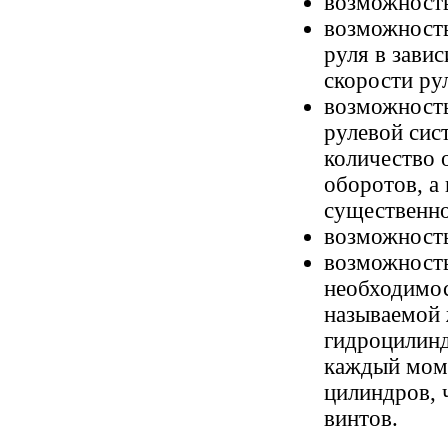
возможность 
возможность
руля в зави
скорости рул
возможность
рулевой сис
количество 
оборотов, а 
существенно
возможность
возможность
необходимос
называемой ж
гидроцилинд
каждый моме
цилиндров, 
винтов.