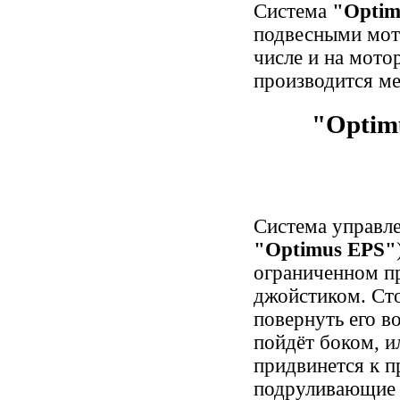
Система
"Optim
подвесными мото
числе и на мото
производится ме
"Optim
Система управл
"Optimus EPS"
ограниченном п
джойстиком. Ст
повернуть его в
пойдёт боком, ил
придвинется к п
подруливающие 