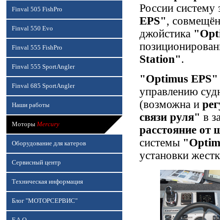
России систему 
Finval 505 FishPro
EPS"
, совмещё
Finval 550 Evo
джойстика
"Opt
позиционирован
Finval 555 FishPro
Station"
.
Finval 555 SportAngler
"Optimus EPS"
Finval 685 SportAngler
управлению судн
(возможна и
рег
Наши работы
связи руля"
в з
Моторы
Mercury
расстояние от 
системы
"Optim
Оборудование для катеров
установки жестк
Сервисный центр
Техническая информация
Блог "МОТОРСЕРВИС"