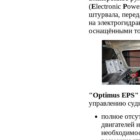
(
E
lectronic
P
owe
штурвала, перед
на электрогидр
оснащёнными то
"Optimus EPS"
управлению суд
полное отсу
двигателей 
необходимос