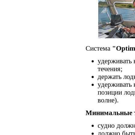
Система
"Optim
удерживать 
течения;
держать лодк
удерживать 
позиции лод
волне).
Минимальные т
судно должн
должно быть