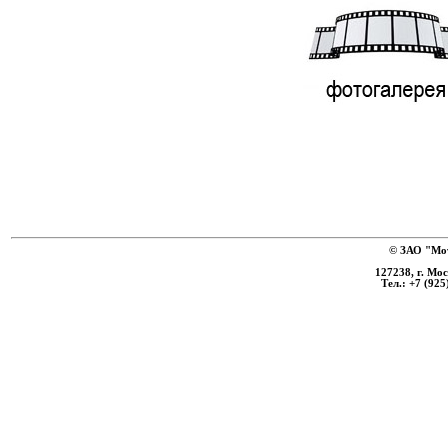
© ЗАО "Мот
127238, г. Мо
Тел.: +7 (925