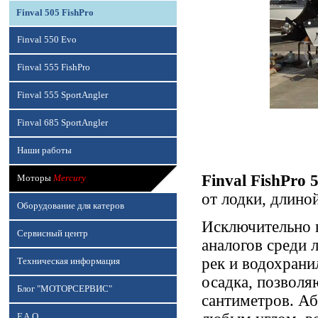
Finval 505 FishPro
Finval 550 Evo
Finval 555 FishPro
Finval 555 SportAngler
Finval 685 SportAngler
Наши работы
Finval FishPro 
Моторы
Mercury
от лодки, длино
Оборудование для катеров
Исключительно 
Сервисный центр
аналогов среди 
рек и водохран
Техническая информация
осадка, позволя
Блог "МОТОРСЕРВИС"
сантиметров. А
F.A.Q.