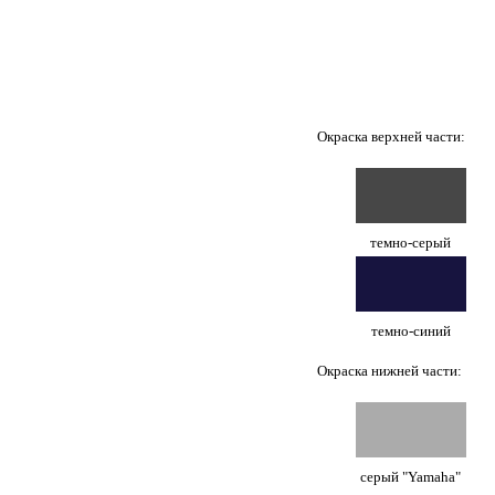
Окраска верхней части:
темно-серый
темно-синий
Окраска нижней части:
серый "Yamaha"