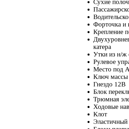
Сухие полоч
Пассажирско
Водительско
Форточка и 
Крепление п
Двухуровнев
катера
Утки из н/ж 
Рулевое упра
Место под 
Ключ массы
Гнездо 12В
Блок перекл
Трюмная эле
Ходовые нав
Клот
Эластичный