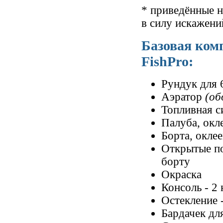
* приведённые н
в силу искажени
Базовая ком
FishPro:
Рундук для 
Аэратор
(об
Топливная с
Палуба, окл
Борта, окле
Открытые по
борту
Окраска
Консоль - 2 
Остекление
Бардачек дл