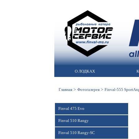
О ЛОДКАХ
К
>
>
Главная
Фотогалерея
Finval-555 SportAn
Finval 475 Evo
Finval 510 Rangy
Finval 510 Rangy-SC