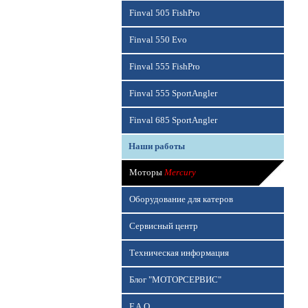
Finval 505 FishPro
Finval 550 Evo
Finval 555 FishPro
Finval 555 SportAngler
Finval 685 SportAngler
Наши работы
Моторы
Mercury
Оборудование для катеров
Сервисный центр
Техническая информация
Блог "МОТОРСЕРВИС"
F.A.Q.