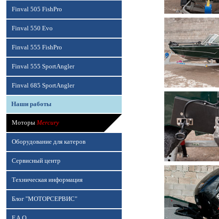
Finval 505 FishPro
Finval 550 Evo
Finval 555 FishPro
Finval 555 SportAngler
Finval 685 SportAngler
Наши работы
Моторы
Mercury
Оборудование для катеров
Сервисный центр
Техническая информация
Блог "МОТОРСЕРВИС"
F.A.Q.