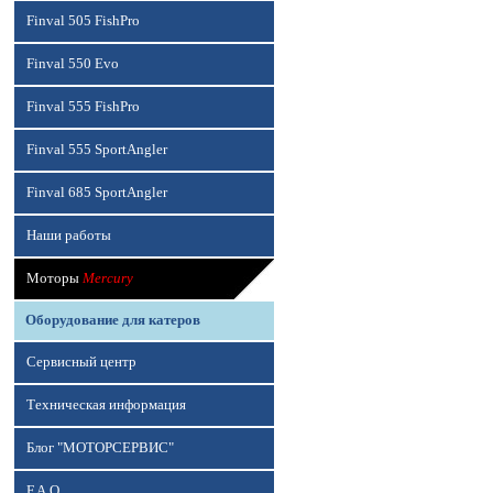
Finval 505 FishPro
Finval 550 Evo
Finval 555 FishPro
Finval 555 SportAngler
Finval 685 SportAngler
Наши работы
Моторы
Mercury
Оборудование для катеров
Сервисный центр
Техническая информация
Блог "МОТОРСЕРВИС"
F.A.Q.