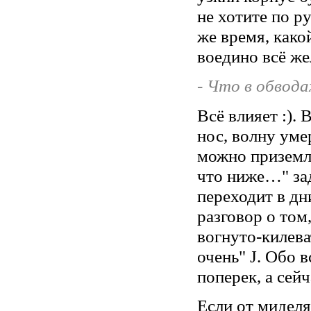
не хотите по р
же время, како
воедино всё ж
- Что в обвода
Всё влияет :).
нос, волну уме
можно приземли
что ниже…" зад
переходит в дн
разговор о том
вогнуто-килева
очень" J. Обо 
поперек, а сей
Если от миделя