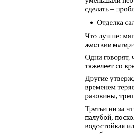
сделать – проб
Отделка са
Что лучше: мяг
жесткие матер
Одни говорят, 
тяжелеет со вр
Другие утвержд
временем теряе
раковины, тре
Третьи ни за ч
палубой, поско
водостойкая ил