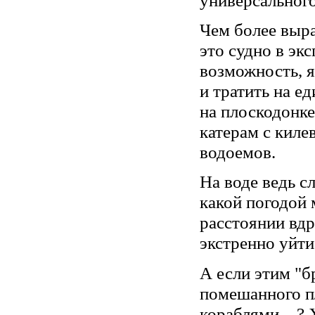
Чем более выра
это судно в экс
возможность, я
и тратить на е
на плоскодонке
катерам с киле
водоемов.
На воде ведь с
какой погодой 
расстоянии вдр
экстренно уйти
А если этим "б
помешанного п
кораблями…? Хо