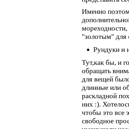
Именно поэтом
дополнительно
мореходности, 
"золотым" для 
Рундуки и 
Тут,как бы, и г
обращать внима
для вещей был
длинные или об
раскладной пох
них :). Хотело
чтобы это все 
свободное прос
уменьшали нео