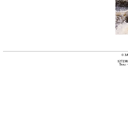
© ЗА
127238,
Тел.: 