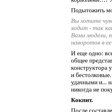
Подытожить мо
Вы хотите чув
ходит - так к
Вами модели, 
наворотов в ее
И еще одно: вс
общее представ
конструктора у
и бестолковые.
удачными и... 
никогда не пок
Кокпит.
После составл