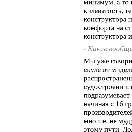
минимум, а то 
килеватость, т
конструктора н
комфорта на ст
конструктора и
- Какие вообщ
Мы уже говорил
скуле от мидел
распространен
судостроении: 
подразумевает 
начиная с 16 г
производителей
многие, не муд
этому пути. Ло