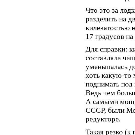
Что это за лод
разделить на д
килеватостью н
17 градусов на
Для справки: к
составляла чащ
уменьшалась до
хоть какую-то 
поднимать под
Ведь чем больш
А самыми мощн
СССР, были Мо
редукторе.
Такая резко (к