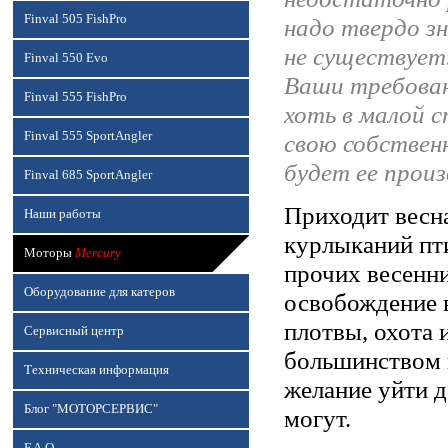
Finval 505 FishPro
надо твердо зн
не существует
Finval 550 Evo
Ваши требован
Finval 555 FishPro
хоть в малой 
Finval 555 SportAngler
свою собствен
будет ее прои
Finval 685 SportAngler
Приходит весна
Наши работы
курлыканий пти
Моторы
Mercury
прочих весенни
Оборудование для катеров
освобождение в
плотвы, охота 
Сервисный центр
большинством н
Техническая информация
желание уйти д
Блог "МОТОРСЕРВИС"
могут.