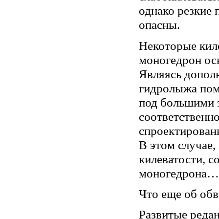
однако резкие 
опасны.
Некоторые киле
моногедрон ос
Являясь дополн
гидролыжа пом
под большими 
соответственно
спроектирован
В этом случае,
килеватости, с
моногедрона…
Что еще об об
Развитые редан