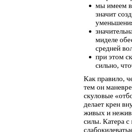
мы имеем в
значит соз
уменьшения
значительн
миделе обе
средней во
при этом с
сильно, чт
Как правило, ч
тем он маневре
скуловые «отбо
делает крен вн
живых и нежив
силы. Катера 
слабокилеватые