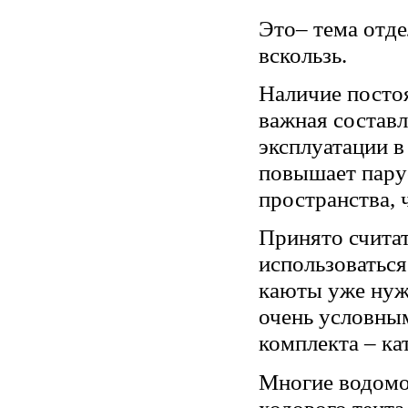
Это– тема отде
вскользь.
Наличие постоя
важная составл
эксплуатации в
повышает пару
пространства, 
Принято счита
использоваться
каюты уже нужн
очень условны
комплекта – ка
Многие водомо
ходового тента