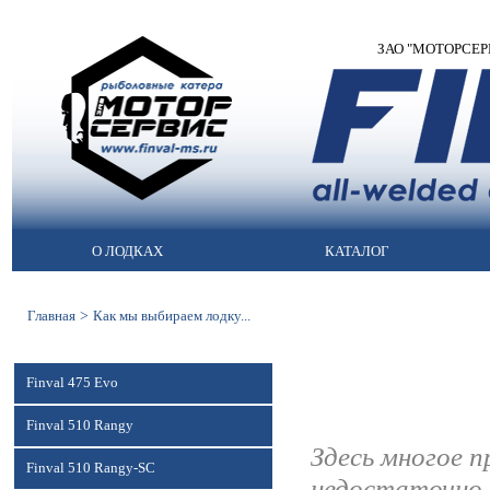
ЗАО "МОТОРСЕРВИС
О ЛОДКАХ
КАТАЛОГ
>
Главная
Как мы выбираем лодку...
Finval 475 Evo
Finval 510 Rangy
Здесь многое 
Finval 510 Rangy-SC
недостаточно 