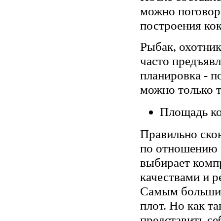
можно поговори
построения кок
Рыбак, охотни
часто предъявл
планировка - п
можно только т
Площадь ко
Правильно ско
по отношению к
выбирает комп
качествами и 
Самым большим
плот. Но как т
представить се