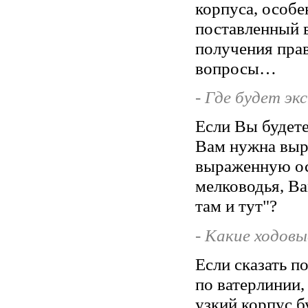
корпуса, особе
поставленный 
получения прав
вопросы…
- Где будет э
Если Вы будете
Вам нужна выр
выраженную ос
мелководья, Ва
там и тут"?
- Какие ходов
Если сказать п
по ватерлинии,
узкий корпус б