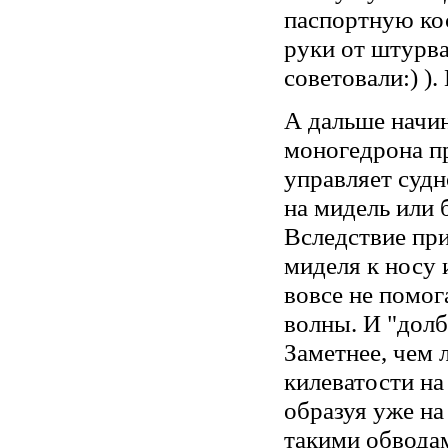
паспортную ко
руки от штурва
советовали:) )
А дальше начин
моногедрона пр
управляет судн
на мидель или 
Вследствие при
миделя к носу 
вовсе не помо
волны. И "долб
Заметнее, чем 
килеватости на
образуя уже на
такими обвода