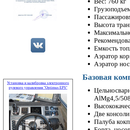
Вес: 760 кг
Грузоподъем
Пассажировм
Высота тран
Максимально
Рекомендова
Емкость топ
Аэратор кор
Аэратор нос
Базовая ком
Установка и калибровка электронного
рулевого управления "Optimus EPS"
Цельносварн
AlMg4,5/50
Высококачес
Две консоли
Палуба кокп
Борта, носо