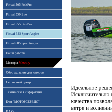
Finval 505 FishPro
Finval 550 Evo
Finval 555 FishPro
Finval 555 SportAngler
Finval 685 SportAngler
Наши работы
Моторы
Mercury
Оборудование для катеров
Сервисный центр
Идеальное реше
Техническая информация
Исключительно 
качества позвол
Блог "МОТОРСЕРВИС"
ветре и волнени
F.A.Q.