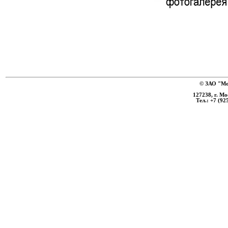
© ЗАО "Мо
127238, г. Мо
Тел.: +7 (92