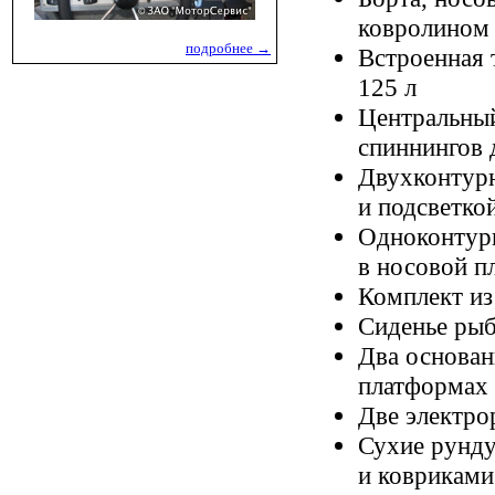
ковролином
подробнее →
Встроенная 
125 л
Центральный
спиннингов 
Двухконтурн
и подсветко
Одноконтурн
в носовой п
Комплект из
Сиденье рыб
Два основан
платформах
Две электро
Сухие рунду
и ковриками