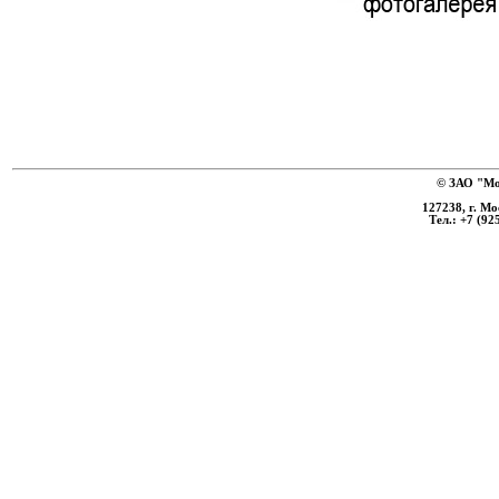
© ЗАО "Мо
127238, г. Мо
Тел.: +7 (92