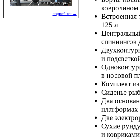
ковролином
подробнее →
Встроенная 
125 л
Центральный
спиннингов 
Двухконтурн
и подсветко
Одноконтурн
в носовой п
Комплект из
Сиденье рыб
Два основан
платформах
Две электро
Сухие рунду
и ковриками