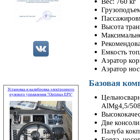
Вес: 760 кг
Грузоподъем
Пассажировм
Высота тран
Максимально
Рекомендова
Емкость топ
Аэратор кор
Аэратор нос
Базовая ком
Установка и калибровка электронного
рулевого управления "Optimus EPS"
Цельносварн
AlMg4,5/50
Высококачес
Две консоли
Палуба кокп
Борта, носо